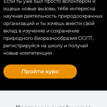
Гудсёрфинг –
онлайн-сервис, который соединяет
волонтёров-путешественников с
организаторами волонтёрских
проектов по всему миру, чтобы
развивать выездное
добровольчество, в т.ч. на ООПТ.
Организация проводит разные
обучающие проекты, премии и
тематические фестивали для
популяризации волонтерской
деятельности и развития
личностных компетенций, как
волонтеров, так и организаторов
проектов.