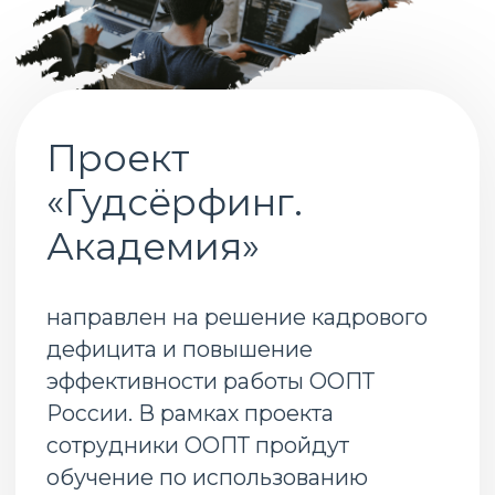
России. В рамках проекта
сотрудники ООПТ пройдут
обучение по использованию
научного волонтёрства, цифровых
сервисов и нейросетевых
технологий для мониторинга и
охраны природы. Обучение
включает в себя онлайн-курс и
очные проектные школы, по итогам
которых будет реализовано 5
лучших проектов.
Онлайн-курс
Курс знакомит с основами научного
волонтёрства (citizen science) в
природоохранной сфере. Слушатели