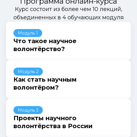
Программа онлайн-курса
Подробнее об организации
Курс состоит из более чем 10 лекций,
объединенных в 4 обучающих модуля
Модуль 1
Что такое научное
Наши проекты
волонтёрство?
Модуль 2
Как стать научным
волонтёром?
Модуль 3
«Гудсёрфинг.
Проекты научного
Академия»
волонтёрства в России