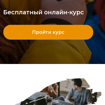
Проект
«Гудсёрфинг.
Академия»
направлен на решение кадрового
дефицита и повышение
эффективности работы ООПТ